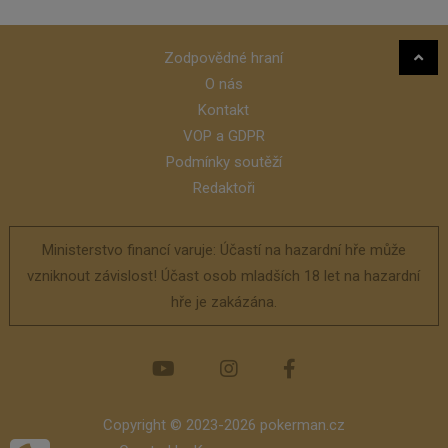
Zodpovědné hraní
O nás
Kontakt
VOP a GDPR
Podmínky soutěží
Redaktoři
Ministerstvo financí varuje: Účastí na hazardní hře může
vzniknout závislost! Účast osob mladších 18 let na hazardní
hře je zakázána.
Copyright © 2023-2026 pokerman.cz