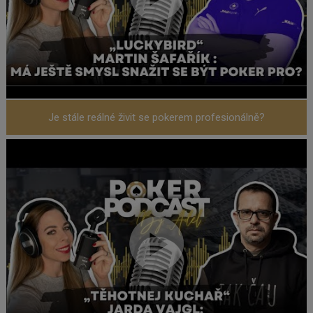
Je stále reálné živit se pokerem profesionálně?