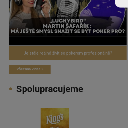
Je stále reálné živit se pokerem profesionálně?
Všechna videa »
Spolupracujeme