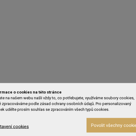
ormace o cookies na této stránce
te na našem webu našli vždy to, co potřebujete, využíváme soubory cookies,
é zpracováváme podle zásad ochrany osobních údajů. Pro personalizovaný
tek udělte prosím souhlas se zpracováním všech typů cookies.
tavení cookies