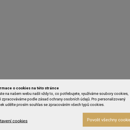
ormace o cookies na této stránce
te na našem webu našli vždy to, co potřebujete, využíváme soubory cookies,
é zpracováváme podle zásad ochrany osobních údajů. Pro personalizovaný
tek udělte prosím souhlas se zpracováním všech typů cookies.
tavení cookies