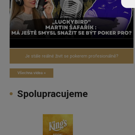
Je stále reálné živit se pokerem profesionálně?
Všechna videa »
Spolupracujeme