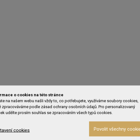
ormace o cookies na této stránce
te na našem webu našli vždy to, co potřebujete, využíváme soubory cookies,
é zpracováváme podle zásad ochrany osobních údajů. Pro personalizovaný
tek udělte prosím souhlas se zpracováním všech typů cookies.
tavení cookies