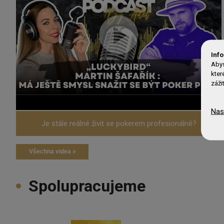
21:0
Poli
King
7.8.
Inf
Abys
WSO
kter
Card
záži
7.8.
Nas
SAT
Card
Je stále reálné živit se pokerem profesionálně?
7.8.
Všechna videa »
SAT
Card
7.8.
Spolupracujeme
PPM 
King
7.8.