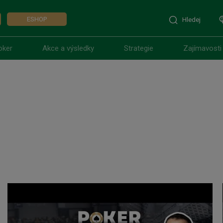
sday Classic, re-e
games Hodolany
ESHOP
Hledej
0
600 Kč
60 000
oker
Akce a výsledky
Strategie
Zajímavosti
sday 3K
d Casino Aš
0
53+7 €
3 00
's Prague 1 Million Crown Series - Day 1D
's Prague Hilton
0
80 €
40 00
ELLITE TO WSOPC #7 NLH CHAMPIONSHIP ME DAY 1B
 Casino Šamorín
0
150 €
12 00
Super High Roller - Day 1
’s Casino Rozvadov
0
600 €
40 00
llite to PPM ME - Day 1C
’s Casino Rozvadov