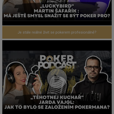
Je stále reálné živit se pokerem profesionálně?