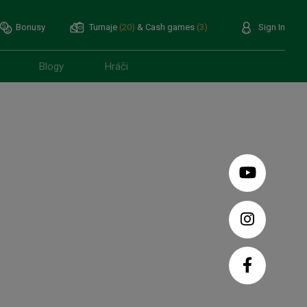
Bonusy
Turnaje
(20)
& Cash games
(3)
Sign In
0 €
Blogy
Hráči
0 €
0 €