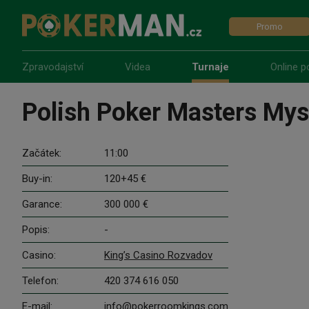
SAT
Promo
Card
19:0
Zpravodajství
Videa
Turnaje
Online p
Frid
King
Polish Poker Masters Mys
21:0
Flip
Pala
Začátek:
11:00
23:5
Buy-in:
120+45 €
Garance:
300 000 €
Popis:
-
Casino:
King’s Casino Rozvadov
Telefon:
420 374 616 050
E-mail:
info@pokerroomkings.com