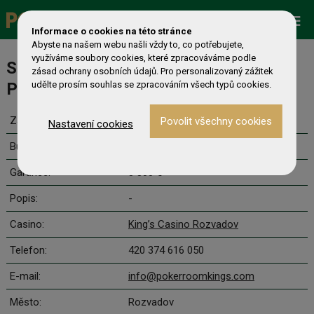
Promo
ESHOP
Live Events
Informace o cookies na této stránce
Abyste na našem webu našli vždy to, co potřebujete,
využíváme soubory cookies, které zpracováváme podle
Satellite to IPS Summer ME Day 1A
zásad ochrany osobních údajů. Pro personalizovaný zážitek
Part 1
udělte prosím souhlas se zpracováním všech typů cookies.
Začátek:
19.8. 21:00
Nastavení cookies
Buy-in:
50 €
Garance:
3 800 €
Popis:
-
Casino:
King’s Casino Rozvadov
Telefon:
420 374 616 050
E-mail:
info@pokerroomkings.com
Město:
Rozvadov