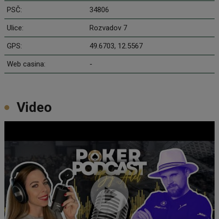
PSČ:
34806
Ulice:
Rozvadov 7
GPS:
49.6703, 12.5567
Web casina:
-
Video