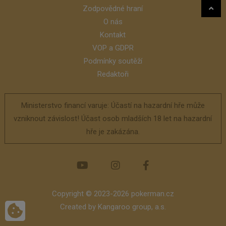
Zodpovědné hraní
O nás
Kontakt
VOP a GDPR
Podmínky soutěží
Redaktoři
Ministerstvo financí varuje: Účastí na hazardní hře může
vzniknout závislost! Účast osob mladších 18 let na hazardní
hře je zakázána.
Copyright © 2023-2026 pokerman.cz
Created by
Kangaroo group, a.s.