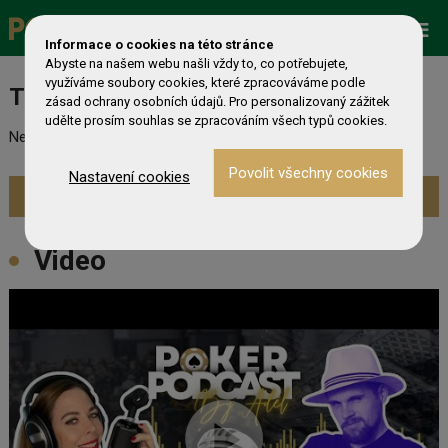
Promo
ESHOP
Live Events
Informace o cookies na této stránce
Zobrazit více »
Abyste na našem webu našli vždy to, co potřebujete,
využíváme soubory cookies, které zpracováváme podle
Turnaj nebyl nalezen
zásad ochrany osobních údajů. Pro personalizovaný zážitek
udělte prosím souhlas se zpracováním všech typů cookies.
Nebyl nalezen odpovídající turnaj. Prevděpodobně již skončil.
Nastavení cookies
Zobrazit aktuální turnaje »
Video