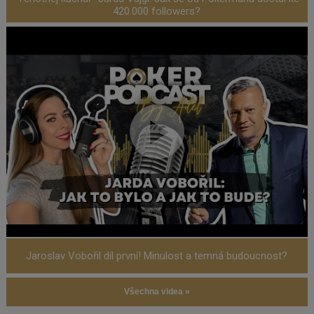
420.000 followers?
Jaroslav Vobořil díl první! Minulost a temná budoucnost?
Všechna videa »