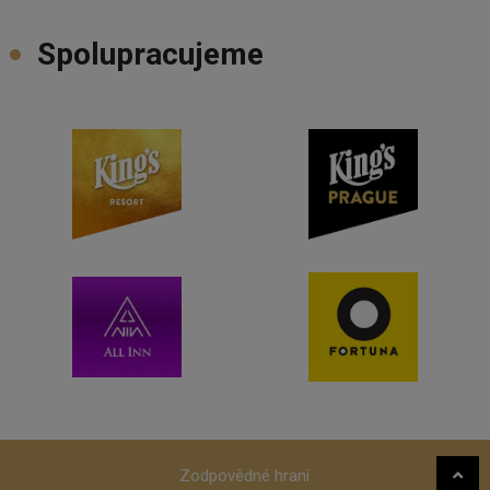
Spolupracujeme
Zodpovědné hraní