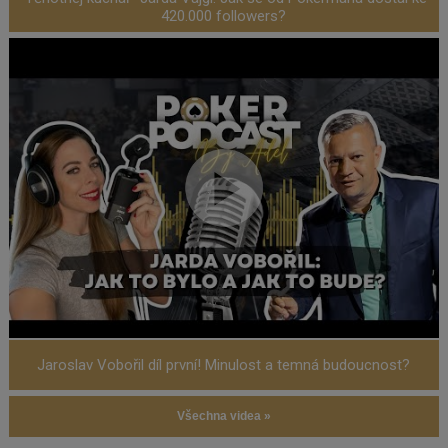
420.000 followers?
Jaroslav Vobořil díl první! Minulost a temná budoucnost?
Všechna videa »