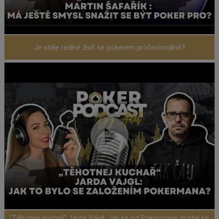
Je stále reálné živit se pokerem profesionálně?
"Těhotnej kuchař" Jarda Vajgl: Jak se od Pokermana dostal ke