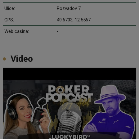
Ulice:
Rozvadov 7
GPS:
49.6703, 12.5567
Web casina:
-
Video