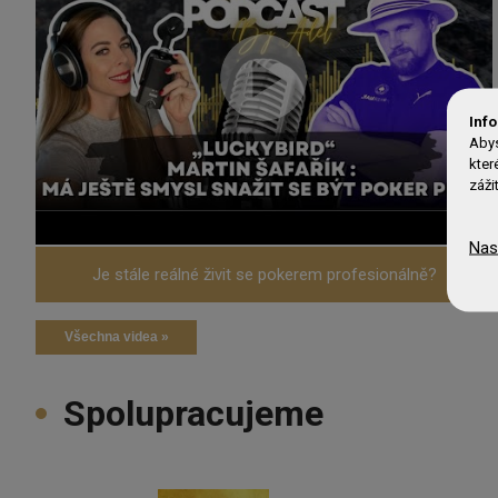
SAT
Card
19:0
Frid
King
Inf
21:0
Abys
kter
záži
Flip
Pala
23:5
Nas
Je stále reálné živit se pokerem profesionálně?
Všechna videa »
Spolupracujeme