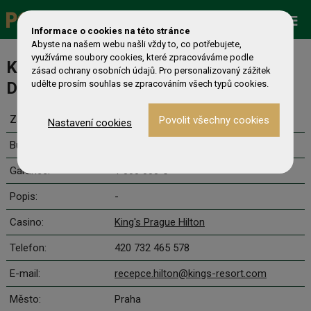
Promo
ESHOP
Live Events
Informace o cookies na této stránce
Abyste na našem webu našli vždy to, co potřebujete,
využíváme soubory cookies, které zpracováváme podle
King's Million EPC Mini Main Event -
zásad ochrany osobních údajů. Pro personalizovaný zážitek
Day 1 PRAGUE
udělte prosím souhlas se zpracováním všech typů cookies.
Začátek:
18.9. 19:00
Nastavení cookies
Buy-in:
250 €
Garance:
1 000 000 €
Popis:
-
Casino:
King's Prague Hilton
Telefon:
420 732 465 578
E-mail:
recepce.hilton@kings-resort.com
Město:
Praha