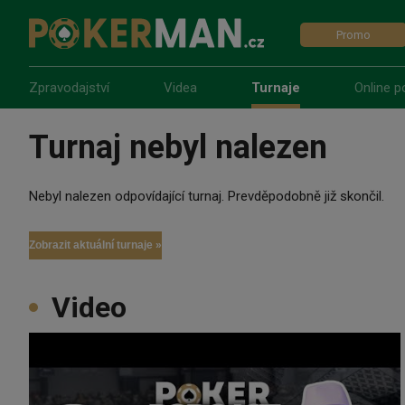
16:0
Promo
WSO
Card
Zpravodajství
Videa
Turnaje
Online p
17:0
Ope
Turnaj nebyl nalezen
Gran
18:0
Nebyl nalezen odpovídající turnaj. Prevděpodobně již skončil.
Poli
King
18:0
Zobrazit aktuální turnaje »
Pal
Pala
Video
18:0
King
King
18:0