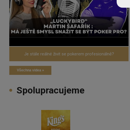
Je stále reálné živit se pokerem profesionálně?
Všechna videa »
Spolupracujeme