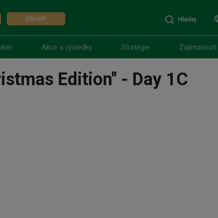
 Casino Šamorín
0
1 500 €
1 000 00
ESHOP
Hledej
PC #11 MIX NLH/PLO
 Casino Šamorín
oker
Akce a výsledky
Strategie
Zajímavosti
0
600 €
50 00
istmas Edition" - Day 1C
ELLITE TO WSOPC #7 NLH CHAMPIONSHIP ME DAY 1
 Casino Šamorín
0
150 €
6 00
ay Night BANANA Cup
’s Casino Rozvadov
0
120 €
10 00
&Go Palasino Summer CUP Day 1C
sino - Excalibur City
5
80 €
25 00
ELLITE TO WSOPC #7 NLH CHAMPIONSHIP ME DAY 1
 Casino Šamorín
 10:00
150 €
6 00