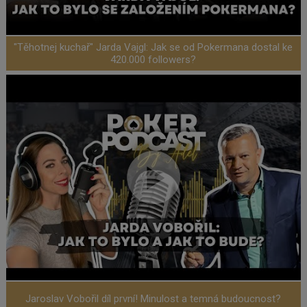
"Těhotnej kuchař" Jarda Vajgl: Jak se od Pokermana dostal ke
420.000 followers?
Jaroslav Vobořil díl první! Minulost a temná budoucnost?