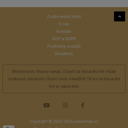
Zodpovědné hraní
O nás
Kontakt
VOP a GDPR
Podmínky soutěží
Redaktoři
Ministerstvo financí varuje: Účastí na hazardní hře může
vzniknout závislost! Účast osob mladších 18 let na hazardní
hře je zakázána.
Copyright © 2023-2026 pokerman.cz