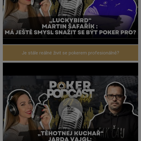
Je stále reálné živit se pokerem profesionálně?