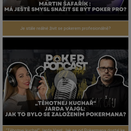
Je stále reálné živit se pokerem profesionálně?
"Těhotnej kuchař" Jarda Vajgl: Jak se od Pokermana dostal ke