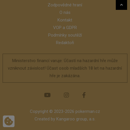
Zodpovědné hraní
O nás
Kontakt
VOP a GDPR
Podmínky soutěží
Redaktoři
Ministerstvo financí varuje: Účastí na hazardní hře může
vzniknout závislost! Účast osob mladších 18 let na hazardní
hře je zakázána.
Copyright © 2023-2026 pokerman.cz
Created by
Kangaroo group, a.s.