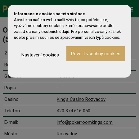
Promo
ESHOP
Live Events
Informace o cookies na této stránce
Abyste na našem webu našli vždy to, co potřebujete,
využíváme soubory cookies, které zpracováváme podle
Ola NLH Deepstack Mystery Bounty
zásad ochrany osobních údajů. Pro personalizovaný zážitek
(50€ to PP prizepool)
udělte prosím souhlas se zpracováním všech typů cookies.
Začátek:
12.9. 20:00
Nastavení cookies
Buy-in:
100+50 €
Garance:
15 000 €
Popis:
-
Casino:
King’s Casino Rozvadov
Telefon:
420 374 616 050
E-mail:
info@pokerroomkings.com
Město:
Rozvadov