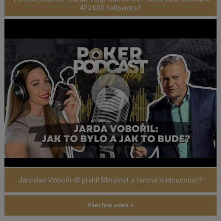
420.000 followers?
Jaroslav Vobořil díl první! Minulost a temná budoucnost?
Všechna videa »