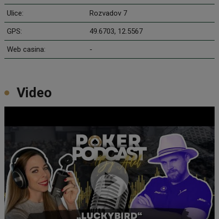
Ulice:
Rozvadov 7
GPS:
49.6703, 12.5567
Web casina:
-
Video