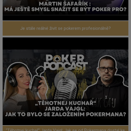
Je stále reálné živit se pokerem profesionálně?
"Těhotnej kuchař" Jarda Vajgl: Jak se od Pokermana dostal ke