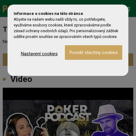
Promo
ESHOP
Live Events
Informace o cookies na této stránce
Abyste na našem webu našli vždy to, co potřebujete,
využíváme soubory cookies, které zpracováváme podle
Turnaj nebyl nalezen
zásad ochrany osobních údajů. Pro personalizovaný zážitek
udělte prosím souhlas se zpracováním všech typů cookies.
Nebyl nalezen odpovídající turnaj. Prevděpodobně již skončil.
Nastavení cookies
Zobrazit aktuální turnaje »
Video