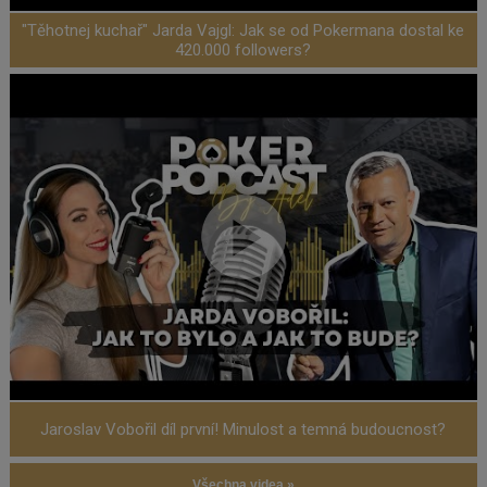
"Těhotnej kuchař" Jarda Vajgl: Jak se od Pokermana dostal ke
420.000 followers?
Jaroslav Vobořil díl první! Minulost a temná budoucnost?
Všechna videa »