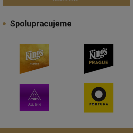
Spolupracujeme