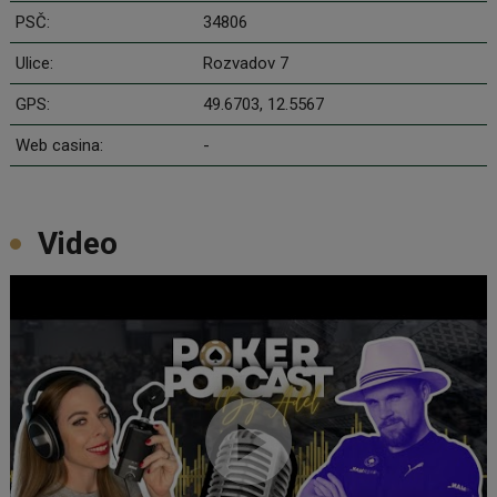
PSČ:
34806
Ulice:
Rozvadov 7
GPS:
49.6703, 12.5567
Web casina:
-
Video