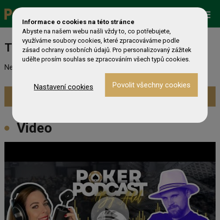
Promo
ESHOP
Live Events
Informace o cookies na této stránce
Abyste na našem webu našli vždy to, co potřebujete,
využíváme soubory cookies, které zpracováváme podle
Turnaj nebyl nalezen
zásad ochrany osobních údajů. Pro personalizovaný zážitek
udělte prosím souhlas se zpracováním všech typů cookies.
Nebyl nalezen odpovídající turnaj. Prevděpodobně již skončil.
Nastavení cookies
Zobrazit aktuální turnaje »
Video