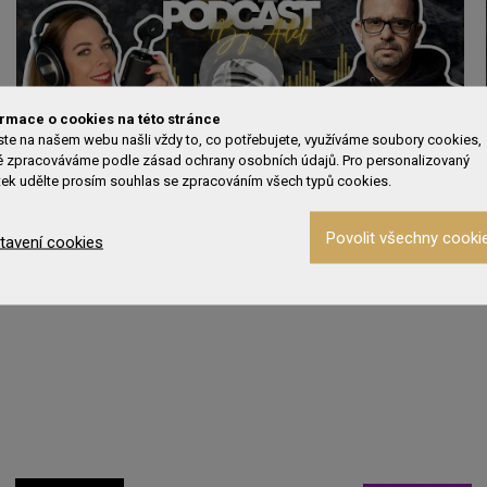
urday Night BANANA Cup
’s Casino Rozvadov
0
120 €
15 00
ormace o cookies na této stránce
&Go Palasino Summer CUP Day 1E
sino - Excalibur City
te na našem webu našli vždy to, co potřebujete, využíváme soubory cookies,
é zpracováváme podle zásad ochrany osobních údajů. Pro personalizovaný
5
80 €
25 00
tek udělte prosím souhlas se zpracováním všech typů cookies.
sh Poker Masters Mystery Bounty - Day 1G Turbo
’s Casino Rozvadov
tavení cookies
 11:00
120+45 €
300 00
"Těhotnej kuchař" Jarda Vajgl: Jak se od Pokermana dostal
ke 420.000 followers?
's Prague 1 Million Crown Series - Day 1G TURBO
's Prague Hilton
 11:00
80 €
40 00
Zobrazit více »