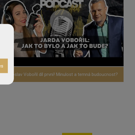
0 €
0 €
0 €
Jaroslav Vobořil díl první! Minulost a temná budoucnost?
0 €