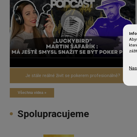
Sat
King
21:0
Inf
Flip
Pala
Abys
kter
22:5
záži
Poli
King
Nas
9.8.
Je stále reálné živit se pokerem profesionálně?
King
King
Všechna videa »
9.8.
Spolupracujeme