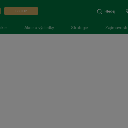
llite to PPM ME - Day 1C
’s Casino Rozvadov
ESHOP
Hledej
0
30 €
1 65
sh Poker Masters Mystery Bounty - Day 1C
oker
Akce a výsledky
Strategie
Zajímavosti
’s Casino Rozvadov
 11:00
120+45 €
300 00
P CIRCUIT #7 NLH CHAMPIONSHIP MAIN EVENT Day 1B
 Casino Šamorín
 12:00
1 500 €
1 000 00
ELLITE FOR WSOPC #10 PLO HIGHROLLER
 Casino Šamorín
 13:00
440 €
10 50
ELLITE TO WSOPC #7 NLH CHAMPIONSHIP ME DAY 1
 Casino Šamorín
 13:00
150 €
6 00
Super High Roller - Final Day
’s Casino Rozvadov