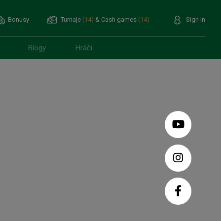
Bonusy
Turnaje
(14)
& Cash games
(14)
Sign In
0 €
Blogy
Hráči
0 €
0 €
0 €
0 €