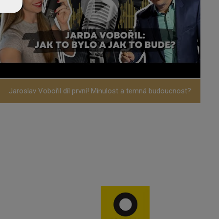
Jaroslav Vobořil díl první! Minulost a temná budoucnost?