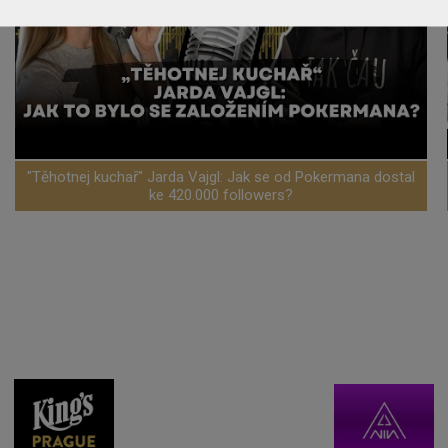
"Těhotnej kuchař" Jarda Vajgl: Jak se od Pokermana dostal
ke 420.000 followers?