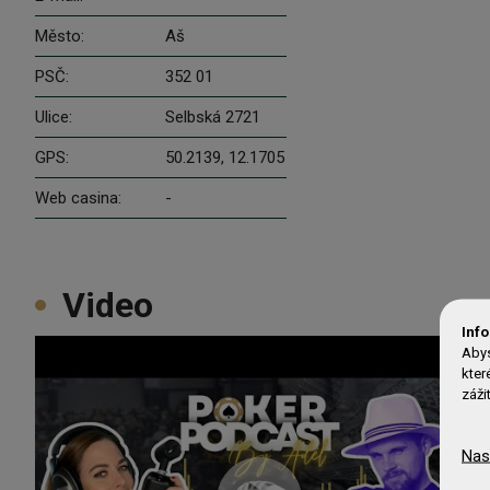
7.8.
Město:
Aš
WSO
PSČ:
352 01
Card
7.8.
Ulice:
Selbská 2721
GPS:
50.2139, 12.1705
Web casina:
-
Video
Inf
Abys
kter
záži
Nas