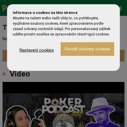
King’s Casino Rozvadov
Promo
ESHOP
Live Events
9.8. 14:00
120+45 €
300 000 €
Informace o cookies na této stránce
Abyste na našem webu našli vždy to, co potřebujete,
Palasino Summer CUP Final
využíváme soubory cookies, které zpracováváme podle
Turnaj nebyl nalezen
Palasino - Excalibur City
zásad ochrany osobních údajů. Pro personalizovaný zážitek
9.8. 14:00
80 €
25 000 €
udělte prosím souhlas se zpracováním všech typů cookies.
Nebyl nalezen odpovídající turnaj. Prevděpodobně již skončil.
Zobrazit více »
Nastavení cookies
Zobrazit aktuální turnaje »
Video