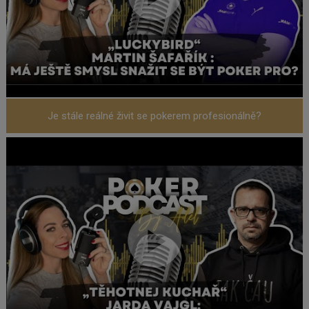
Je stále reálné živit se pokerem profesionálně?