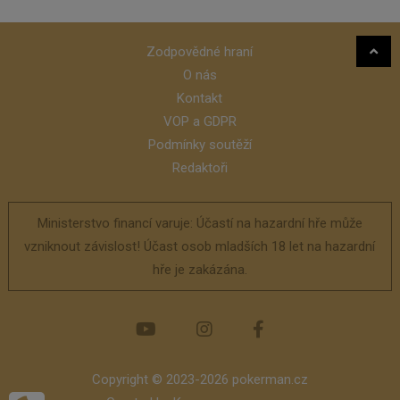
Zodpovědné hraní
O nás
Kontakt
VOP a GDPR
Podmínky soutěží
Redaktoři
Ministerstvo financí varuje: Účastí na hazardní hře může
vzniknout závislost! Účast osob mladších 18 let na hazardní
hře je zakázána.
Copyright © 2023-2026 pokerman.cz