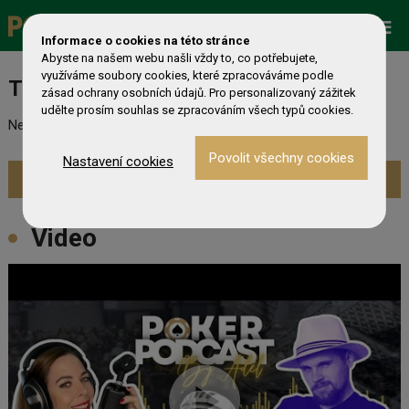
Promo
ESHOP
Live Events
Informace o cookies na této stránce
Abyste na našem webu našli vždy to, co potřebujete,
využíváme soubory cookies, které zpracováváme podle
Turnaj nebyl nalezen
zásad ochrany osobních údajů. Pro personalizovaný zážitek
udělte prosím souhlas se zpracováním všech typů cookies.
Nebyl nalezen odpovídající turnaj. Prevděpodobně již skončil.
Nastavení cookies
Zobrazit aktuální turnaje »
Video