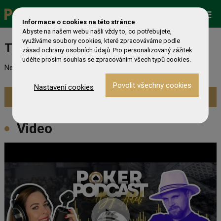
Promo
ESHOP
Live Events
Informace o cookies na této stránce
Abyste na našem webu našli vždy to, co potřebujete,
využíváme soubory cookies, které zpracováváme podle
Turnaj nebyl nalezen
zásad ochrany osobních údajů. Pro personalizovaný zážitek
udělte prosím souhlas se zpracováním všech typů cookies.
Nebyl nalezen odpovídající turnaj. Prevděpodobně již skončil.
Nastavení cookies
Zobrazit aktuální turnaje »
Video