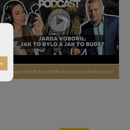
0 €
0 €
0 €
Jaroslav Vobořil díl první! Minulost a temná budoucnost?