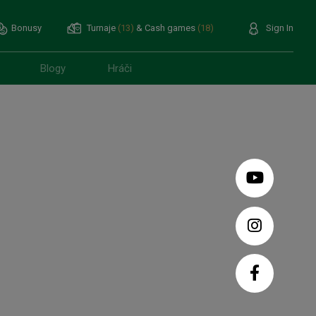
Bonusy
Turnaje
(13)
& Cash games
(18)
Sign In
0 €
Blogy
Hráči
0 €
0 €
0 €
0 €