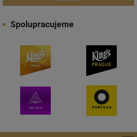
Spolupracujeme