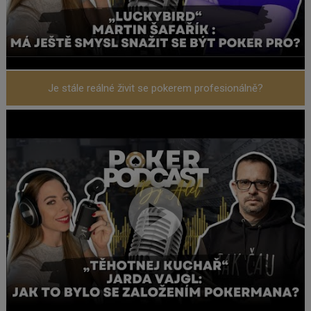
Je stále reálné živit se pokerem profesionálně?