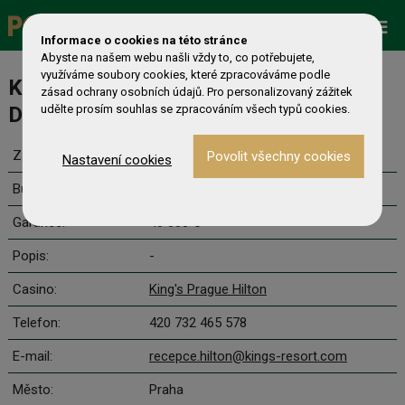
Promo
ESHOP
Live Events
Informace o cookies na této stránce
Abyste na našem webu našli vždy to, co potřebujete,
využíváme soubory cookies, které zpracováváme podle
King's Prague 1 Million Crown Series -
zásad ochrany osobních údajů. Pro personalizovaný zážitek
Day 1 Flip and GO Pineapple
udělte prosím souhlas se zpracováním všech typů cookies.
Začátek:
9.8. 14:00
Nastavení cookies
Buy-in:
80 €
Garance:
40 000 €
Popis:
-
Casino:
King's Prague Hilton
Telefon:
420 732 465 578
E-mail:
recepce.hilton@kings-resort.com
Město:
Praha