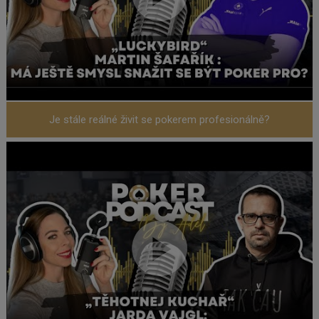
Je stále reálné živit se pokerem profesionálně?