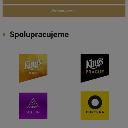
Všechna videa »
Spolupracujeme