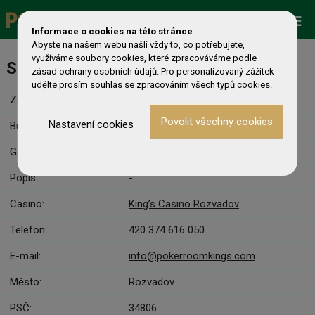
Promo
ESHOP
Live Events
Informace o cookies na této stránce
Abyste na našem webu našli vždy to, co potřebujete,
využíváme soubory cookies, které zpracováváme podle
Satellite to GPD ME - Day 1B
zásad ochrany osobních údajů. Pro personalizovaný zážitek
udělte prosím souhlas se zpracováním všech typů cookies.
Začátek:
3.12. 21:00
Nastavení cookies
Buy-in:
40 €
Garance:
1 990 €
Popis:
-
Casino:
King’s Casino Rozvadov
Telefon:
420 374 616 050
E-mail:
info@pokerroomkings.com
Město:
Rozvadov
PSČ:
34806