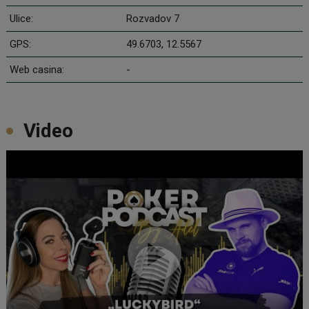
Ulice:
Rozvadov 7
GPS:
49.6703, 12.5567
Web casina:
-
Video