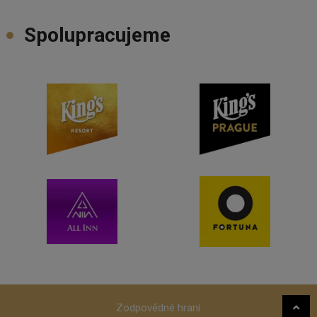
Spolupracujeme
Zodpovědné hraní