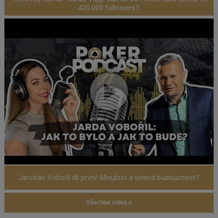
420.000 followers?
Jaroslav Vobořil díl první! Minulost a temná budoucnost?
Všechna videa »