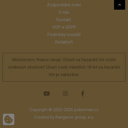
Zodpovědné hraní
O nás
Kontakt
VOP a GDPR
Podmínky soutěží
Redaktoři
Ministerstvo financí varuje: Účastí na hazardní hře může
vzniknout závislost! Účast osob mladších 18 let na hazardní
hře je zakázána.
Copyright © 2023-2026 pokerman.cz
Created by
Kangaroo group, a.s.