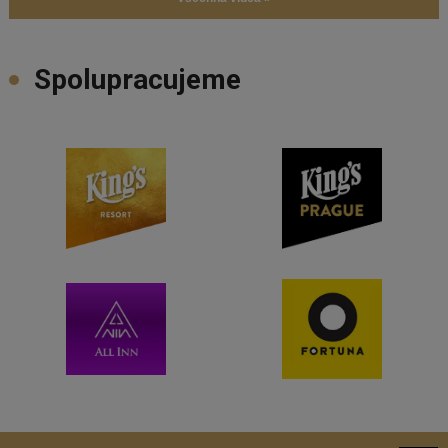
Spolupracujeme