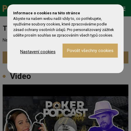
Promo
ESHOP
Live Events
Informace o cookies na této stránce
Abyste na našem webu našli vždy to, co potřebujete,
využíváme soubory cookies, které zpracováváme podle
Turnaj nebyl nalezen
zásad ochrany osobních údajů. Pro personalizovaný zážitek
udělte prosím souhlas se zpracováním všech typů cookies.
Nebyl nalezen odpovídající turnaj. Prevděpodobně již skončil.
Nastavení cookies
Zobrazit aktuální turnaje »
Video