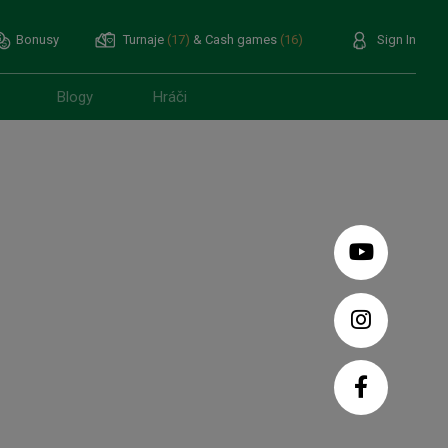
0 €
Bonusy
Turnaje
(17)
& Cash games
(16)
Sign In
Blogy
Hráči
0 €
0 €
 Kč
0 €
0 €