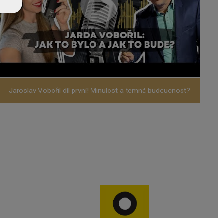
Jaroslav Vobořil díl první! Minulost a temná budoucnost?