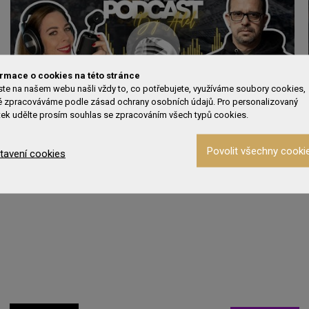
&Go Palasino Summer CUP Day 1C
sino - Excalibur City
5
80 €
25 00
ormace o cookies na této stránce
ELLITE TO WSOPC #7 NLH CHAMPIONSHIP ME DAY 1
te na našem webu našli vždy to, co potřebujete, využíváme soubory cookies,
 Casino Šamorín
é zpracováváme podle zásad ochrany osobních údajů. Pro personalizovaný
 10:00
150 €
6 00
tek udělte prosím souhlas se zpracováním všech typů cookies.
sh Poker Masters Mystery Bounty - Day 1E
’s Casino Rozvadov
tavení cookies
"Těhotnej kuchař" Jarda Vajgl: Jak se od Pokermana dostal
 11:00
120+45 €
300 00
ke 420.000 followers?
P CIRCUIT #7 NLH CHAMPIONSHIP MAIN EVENT Day 1D
 Casino Šamorín
 12:00
1 500 €
1 000 00
 Offer
d Casino Aš
 13:00
44+6 €
3 00
llite to 1 Million Crown Series - Day 1F