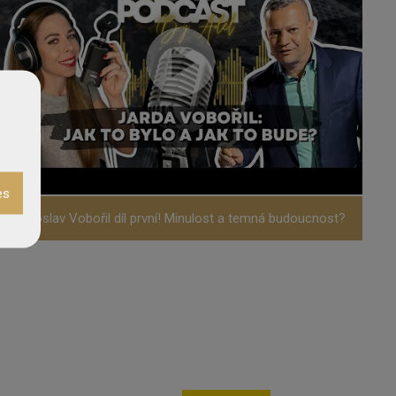
0 €
0 €
0 €
Jaroslav Vobořil díl první! Minulost a temná budoucnost?
0 €
0 €