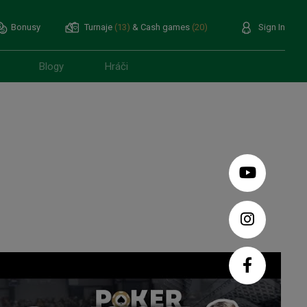
0 €
Bonusy
Turnaje
(13)
& Cash games
(20)
Sign In
Blogy
Hráči
0 €
 Kč
0 €
0 €
0 €