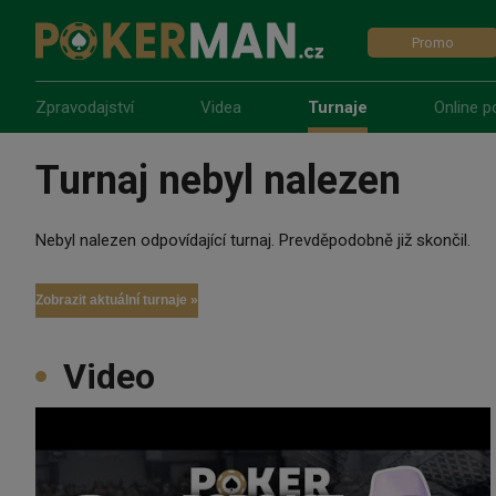
Pala
18:0
Promo
King
King
Zpravodajství
Videa
Turnaje
Online p
18:0
Turnaj nebyl nalezen
Frid
Go4
19:0
Nebyl nalezen odpovídající turnaj. Prevděpodobně již skončil.
WSO
Card
Zobrazit aktuální turnaje »
19:0
WSO
Video
Card
19:0
Frid
King
21:0