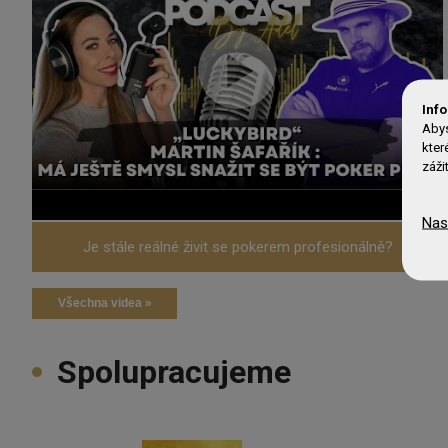
Flip
Pala
23:5
Inf
SAT
Abys
Card
kter
8.8.
záži
Poli
King
Nas
8.8.
Je stále reálné živit se pokerem profesionálně?
WSO
Card
Všechna videa »
8.8.
Spolupracujeme
Noon
Gran
8.8.
Sate