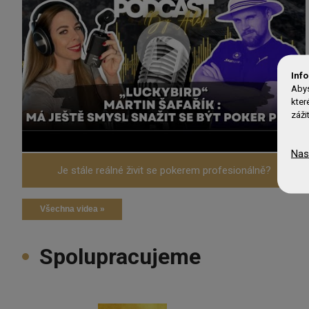
Noon
Gran
13.8
Inf
Dutc
Abys
King
kter
13.8
záži
Nas
Je stále reálné živit se pokerem profesionálně?
Všechna videa »
Spolupracujeme