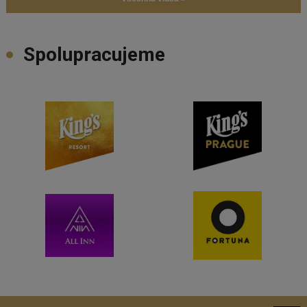
Spolupracujeme