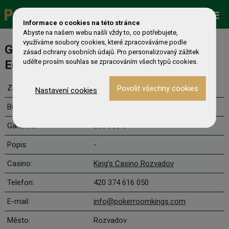
Promo
ESHOP
Live Events
Informace o cookies na této stránce
Abyste na našem webu našli vždy to, co potřebujete,
využíváme soubory cookies, které zpracováváme podle
German Poker Days Mystery Bounty
zásad ochrany osobních údajů. Pro personalizovaný zážitek
Edition - Day 1D
udělte prosím souhlas se zpracováním všech typů cookies.
Začátek:
9.10. 18:00
Nastavení cookies
Buy-in:
124+75 €
Garance:
300 000 €
Popis:
-
Casino:
King’s Casino Rozvadov
Telefon:
420 374 616 050
E-mail:
info@pokerroomkings.com
Město:
Rozvadov