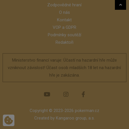
Zodpovědné hraní
O nás
Kontakt
VOP a GDPR
Podmínky soutěží
Redaktoři
Ministerstvo financí varuje: Účastí na hazardní hře může
vzniknout závislost! Účast osob mladších 18 let na hazardní
hře je zakázána.
Copyright © 2023-2026 pokerman.cz
Created by
Kangaroo group, a.s.