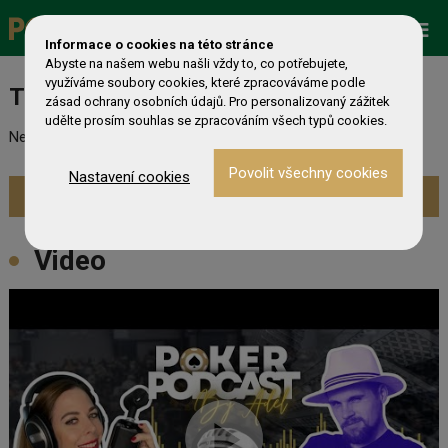
Promo
ESHOP
Live Events
Informace o cookies na této stránce
Abyste na našem webu našli vždy to, co potřebujete,
využíváme soubory cookies, které zpracováváme podle
Turnaj nebyl nalezen
zásad ochrany osobních údajů. Pro personalizovaný zážitek
udělte prosím souhlas se zpracováním všech typů cookies.
Nebyl nalezen odpovídající turnaj. Prevděpodobně již skončil.
Nastavení cookies
Zobrazit aktuální turnaje »
Video