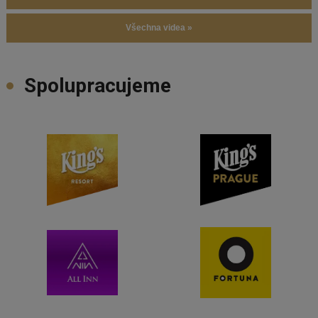
Všechna videa »
Spolupracujeme