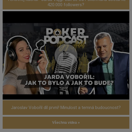
420.000 followers?
Jaroslav Vobořil díl první! Minulost a temná budoucnost?
Všechna videa »