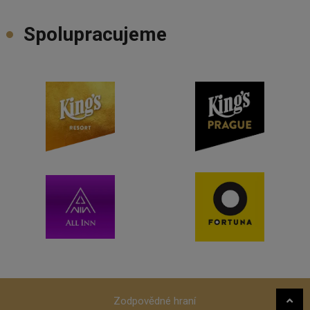
Spolupracujeme
Zodpovědné hraní