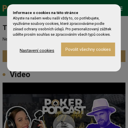
Promo
ESHOP
Live Events
Informace o cookies na této stránce
Abyste na našem webu našli vždy to, co potřebujete,
využíváme soubory cookies, které zpracováváme podle
Turnaj nebyl nalezen
zásad ochrany osobních údajů. Pro personalizovaný zážitek
udělte prosím souhlas se zpracováním všech typů cookies.
Nebyl nalezen odpovídající turnaj. Prevděpodobně již skončil.
Nastavení cookies
Zobrazit aktuální turnaje »
Video