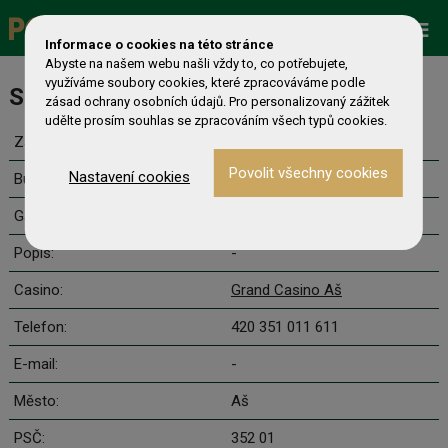
Promo
ESHOP
Live Events
Informace o cookies na této stránce
Abyste na našem webu našli vždy to, co potřebujete,
využíváme soubory cookies, které zpracováváme podle
Satellite to ME1a+HR
zásad ochrany osobních údajů. Pro personalizovaný zážitek
udělte prosím souhlas se zpracováním všech typů cookies.
Začátek:
12.8. 21:00
Nastavení cookies
Buy-in:
70+10 €
Garance:
3 €
Popis:
-
Casino:
Grand Casino Aš
Telefon:
420 351 011 611
E-mail:
-
Město:
Aš
PSČ:
352 01