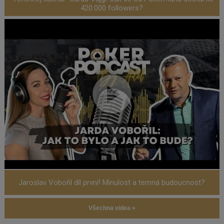
420.000 followers?
Jaroslav Vobořil díl první! Minulost a temná budoucnost?
Všechna videa »