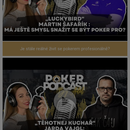
Je stále reálné živit se pokerem profesionálně?