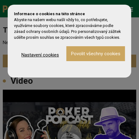
Promo
ESHOP
Live Events
Informace o cookies na této stránce
Abyste na našem webu našli vždy to, co potřebujete,
využíváme soubory cookies, které zpracováváme podle
Turnaj nebyl nalezen
zásad ochrany osobních údajů. Pro personalizovaný zážitek
udělte prosím souhlas se zpracováním všech typů cookies.
Nebyl nalezen odpovídající turnaj. Prevděpodobně již skončil.
Nastavení cookies
Zobrazit aktuální turnaje »
Video