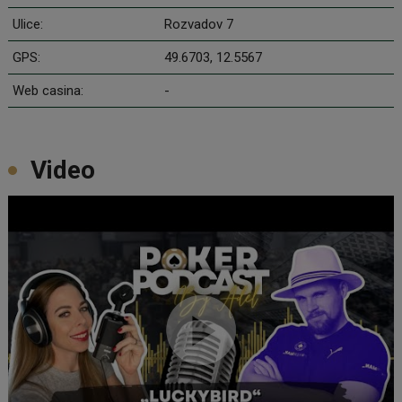
Ulice:
Rozvadov 7
GPS:
49.6703, 12.5567
Web casina:
-
Video