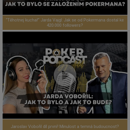
"Těhotnej kuchař" Jarda Vajgl: Jak se od Pokermana dostal ke
420.000 followers?
Jaroslav Vobořil díl první! Minulost a temná budoucnost?