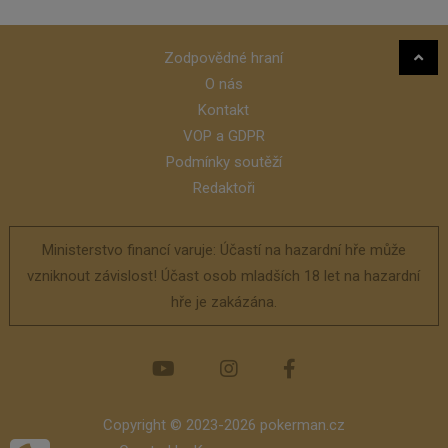
Zodpovědné hraní
O nás
Kontakt
VOP a GDPR
Podmínky soutěží
Redaktoři
Ministerstvo financí varuje: Účastí na hazardní hře může
vzniknout závislost! Účast osob mladších 18 let na hazardní
hře je zakázána.
Copyright © 2023-2026 pokerman.cz