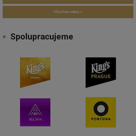
Všechna videa »
Spolupracujeme