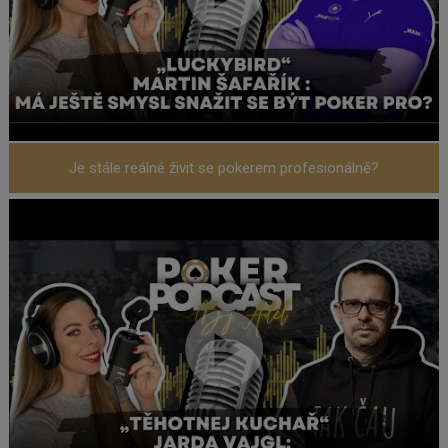
Je stále reálné živit se pokerem profesionálně?