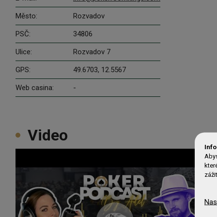
7.8.
Město:
Rozvadov
Sate
PSČ:
34806
King
7.8.
Ulice:
Rozvadov 7
GPS:
49.6703, 12.5567
Web casina:
-
Video
Inf
Abys
kter
záži
Nas