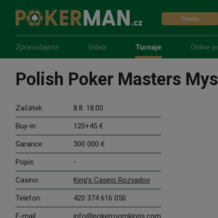
Poli
King
Promo
7.8.
Zpravodajství
Videa
Turnaje
Online p
WSO
Card
7.8.
Polish Poker Masters Mys
SAT
Card
7.8.
Začátek:
8.8. 18:00
Buy-in:
120+45 €
SAT
Card
Garance:
300 000 €
7.8.
Popis:
-
PPM 
King
Casino:
King’s Casino Rozvadov
7.8.
Telefon:
420 374 616 050
WSO
Card
E-mail:
info@pokerroomkings.com