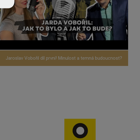
Jaroslav Vobořil díl první! Minulost a temná budoucnost?