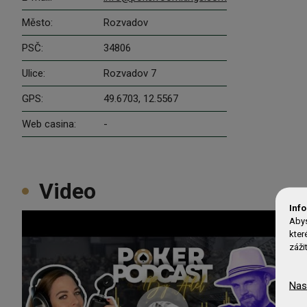
SAT
Město:
Rozvadov
Card
8.8.
PSČ:
34806
Ulice:
Rozvadov 7
Poli
King
GPS:
49.6703, 12.5567
8.8.
Web casina:
-
Video
Inf
Abys
kter
záži
Nas