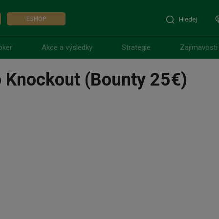
games Hodolany
0
1 500 Kč
200 000
ESHOP
Hledej
P CIRCUIT #7 NLH CHAMPIONSHIP MAIN EVENT Day 1C FAST
 Casino Šamorín
oker
Akce a výsledky
Strategie
Zajímavosti
0
1 500 €
1 000 00
 Knockout (Bounty 25€)
PC #11 MIX NLH/PLO
 Casino Šamorín
0
600 €
50 00
ELLITE TO WSOPC #7 NLH CHAMPIONSHIP ME DAY 1
 Casino Šamorín
0
150 €
6 00
ay Night BANANA Cup
’s Casino Rozvadov
0
120 €
10 00
&Go Palasino Summer CUP Day 1C
sino - Excalibur City
5
80 €
25 00