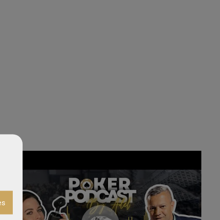
0 €
0 €