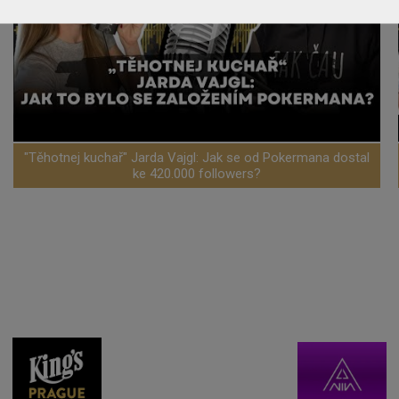
"Těhotnej kuchař" Jarda Vajgl: Jak se od Pokermana dostal
ke 420.000 followers?