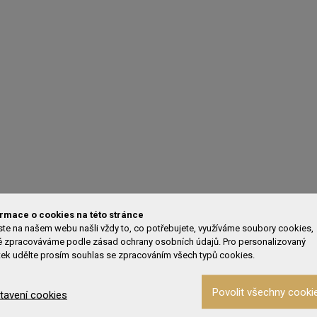
ELLITE TO WSOPC #7 NLH CHAMPIONSHIP ME DAY 1
 Casino Šamorín
 10:00
150 €
6 00
sh Poker Masters Mystery Bounty - Day 1E
’s Casino Rozvadov
 11:00
120+45 €
300 00
Zobrazit více »
ormace o cookies na této stránce
te na našem webu našli vždy to, co potřebujete, využíváme soubory cookies,
é zpracováváme podle zásad ochrany osobních údajů. Pro personalizovaný
tek udělte prosím souhlas se zpracováním všech typů cookies.
tavení cookies