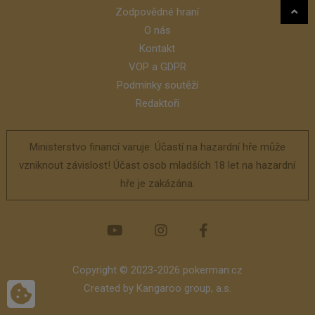
Zodpovědné hraní
O nás
Kontakt
VOP a GDPR
Podmínky soutěží
Redaktoři
Ministerstvo financí varuje: Účastí na hazardní hře může
vzniknout závislost! Účast osob mladších 18 let na hazardní
hře je zakázána.
Copyright © 2023-2026 pokerman.cz
Created by
Kangaroo group, a.s.