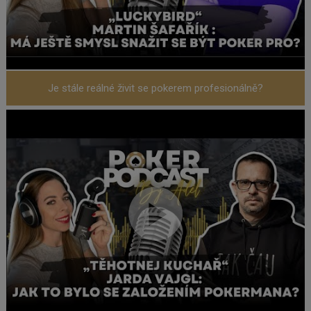
Je stále reálné živit se pokerem profesionálně?