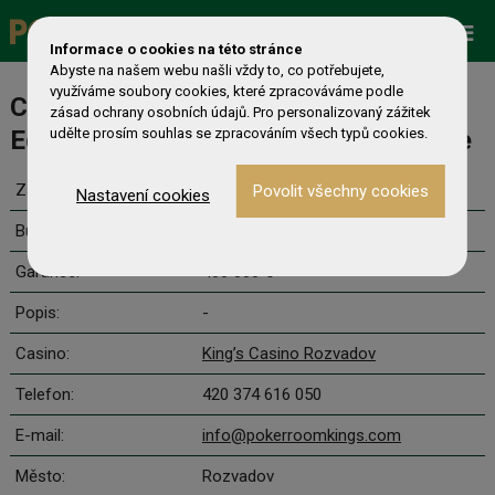
Promo
ESHOP
Live Events
Informace o cookies na této stránce
Abyste na našem webu našli vždy to, co potřebujete,
využíváme soubory cookies, které zpracováváme podle
Czech Poker Masters "Christmas
zásad ochrany osobních údajů. Pro personalizovaný zážitek
Edition" - Day 1 FLIP and GO Pineapple
udělte prosím souhlas se zpracováním všech typů cookies.
Začátek:
27.12. 13:30
Nastavení cookies
Buy-in:
150 €
Garance:
400 000 €
Popis:
-
Casino:
King’s Casino Rozvadov
Telefon:
420 374 616 050
E-mail:
info@pokerroomkings.com
Město:
Rozvadov