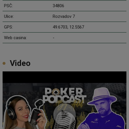
PSČ:
34806
Ulice:
Rozvadov 7
GPS:
49.6703, 12.5567
Web casina:
-
Video