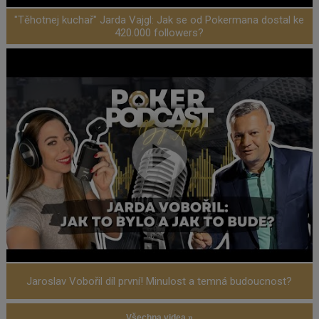
"Těhotnej kuchař" Jarda Vajgl: Jak se od Pokermana dostal ke
420.000 followers?
Jaroslav Vobořil díl první! Minulost a temná budoucnost?
Všechna videa »